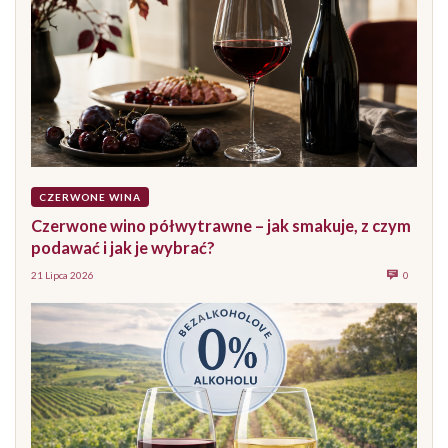
CZERWONE WINA
Czerwone wino półwytrawne – jak smakuje, z czym
podawać i jak je wybrać?
21 Lipca 2026
0