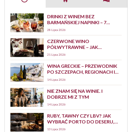
DRINKI Z WINEM BEZ
BARMAŃSKIEJ NAPINKI – 7
PROSTYCH PRZEPISÓW
28 Lipca 2026
CZERWONE WINO
PÓŁWYTRAWNE – JAK
SMAKUJE, Z CZYM PODAWAĆ I
21 Lipca 2026
JAK JE WYBRAĆ?
WINA GRECKIE – PRZEWODNIK
PO SZCZEPACH, REGIONACH I
STYLACH
14 Lipca 2026
NIE ZNAM SIĘ NA WINIE. I
DOBRZE MI Z TYM
14 Lipca 2026
RUBY, TAWNY CZY LBV? JAK
WYBRAĆ PORTO DO DESERU,
SERA I SPOKOJNEGO
13 Lipca 2026