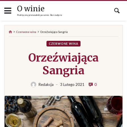
Skip
O winie
to
Praktyczny przewodnik po winie. Bez zadęcia
content
Czerwone wina
Orzeźwiająca Sangria
CZERWONE WINA
Orzeźwiająca
Sangria
0
Redakcja
3 Lutego 2021
—