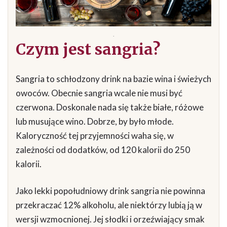
.
Czym jest sangria?
Sangria to schłodzony drink na bazie wina i świeżych
owoców. Obecnie sangria wcale nie musi być
czerwona. Doskonale nada się także białe, różowe
lub musujące wino. Dobrze, by było młode.
Kaloryczność tej przyjemności waha się, w
zależności od dodatków, od 120 kalorii do 250
kalorii.
Jako lekki popołudniowy drink sangria nie powinna
przekraczać 12% alkoholu, ale niektórzy lubią ją w
wersji wzmocnionej. Jej słodki i orzeźwiający smak