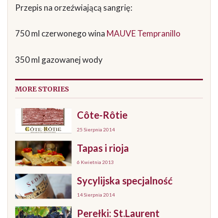
Przepis na orzeźwiającą sangrię:
750 ml czerwonego wina
MAUVE Tempranillo
350 ml gazowanej wody
MORE STORIES
Côte-Rôtie
25 Sierpnia 2014
Tapas i rioja
6 Kwietnia 2013
Sycylijska specjalność
14 Sierpnia 2014
Perełki: St.Laurent