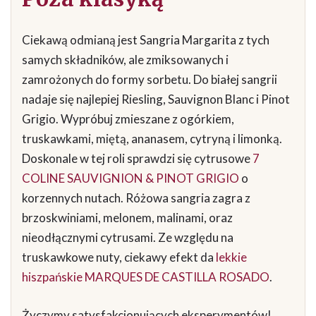
Ciekawą odmianą jest Sangria Margarita z tych
samych składników, ale zmiksowanych i
zamrożonych do formy sorbetu. Do białej sangrii
nadaje się najlepiej Riesling, Sauvignon Blanc i Pinot
Grigio. Wypróbuj zmieszane z ogórkiem,
truskawkami, miętą, ananasem, cytryną i limonką.
Doskonale w tej roli sprawdzi się cytrusowe
7
COLINE SAUVIGNION & PINOT GRIGIO
o
korzennych nutach. Różowa sangria zagra z
brzoskwiniami, melonem, malinami, oraz
nieodłącznymi cytrusami. Ze względu na
truskawkowe nuty, ciekawy efekt da
lekkie
hiszpańskie MARQUES DE CASTILLA ROSADO
.
Życzymy satysfakcjonujących eksperymentów!