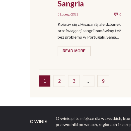
Sangria
3 Lutego 2021
0
Kojarzy się z Hiszpanią, ale dzbanek
orzeźwiającej sangrii zamówimy też
bez problemu w Portugalii. Sama
nazwa „sangria” pochodzi
prawdopodobnie o...
READ MORE
1
2
3
…
9
O-winie.pl to miejsce dla wszystkich, któ
O WINIE
przewodniki po winach, regionach i szcze