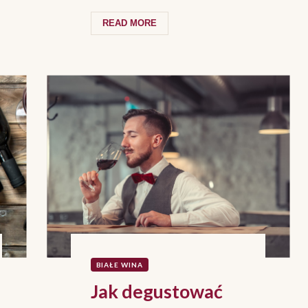
temat podejrzany już na starcie.
Szczególnie wśród ...
READ MORE
BIAŁE WINA
Jak degustować