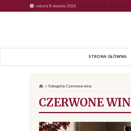
Skip
Blog
Forums
Shop
Cont
sobota 8 sierpnia 2026
to
content
STRONA GŁÓWNA
Kategoria:
Czerwone wina
CZERWONE WI