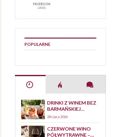
FACEBOOK
LIKES
POPULARNE
DRINKI Z WINEM BEZ
BARMAŃSKIEJ
NAPINKI – 7
28 Lipca 2026
PROSTYCH
PRZEPISÓW
CZERWONE WINO
PÓŁWYTRAWNE –