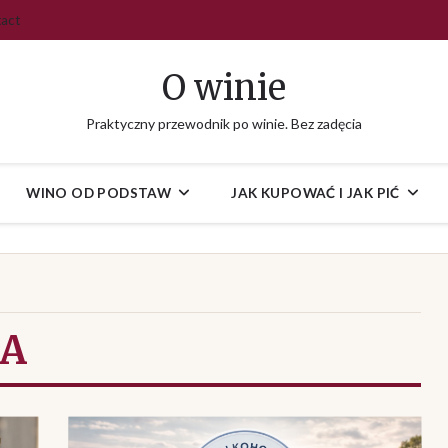
act
O winie
Praktyczny przewodnik po winie. Bez zadęcia
WINO OD PODSTAW
JAK KUPOWAĆ I JAK PIĆ
NA