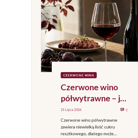
CZERWONE WINA
Czerwone wino
półwytrawne – jak
smakuje, z czym
21 Lipca 2026
0
podawać i jak je
Czerwone wino półwytrawne
zawiera niewielką ilość cukru
wybrać?
resztkowego, dlatego może