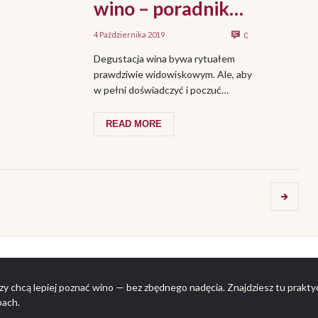
wino – poradnik
kipera
4 Października 2019
0
Degustacja wina bywa rytuałem
prawdziwie widowiskowym. Ale, aby
w pełni doświadczyć i poczuć
wspaniały smak, zapach i inne
walory trunku, należy ...
READ MORE
rzy chcą lepiej poznać wino — bez zbędnego nadęcia. Znajdziesz tu praktyc
pach.