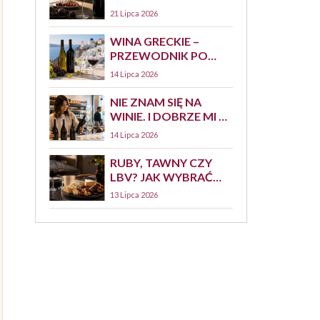
JAK SMAKUJE, Z
21 Lipca 2026
CZYM PODAWAĆ I
JAK JE WYBRAĆ?
WINA GRECKIE –
PRZEWODNIK PO
SZCZEPACH,
14 Lipca 2026
REGIONACH I
STYLACH
NIE ZNAM SIĘ NA
WINIE. I DOBRZE MI Z
TYM
14 Lipca 2026
RUBY, TAWNY CZY
LBV? JAK WYBRAĆ
PORTO DO DESERU,
13 Lipca 2026
SERA I SPOKOJNEGO
WIECZORU<