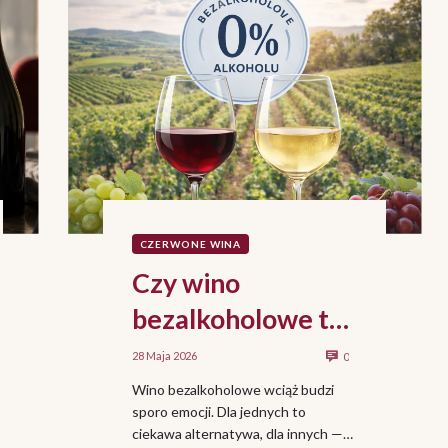
CZERWONE WINA
Czy wino
bezalkoholowe to
prawdziwe wino?
28 Maja 2026
0
Wino bezalkoholowe wciąż budzi
sporo emocji. Dla jednych to
ciekawa alternatywa, dla innych —