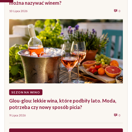
można nazywać winem?
10 Lipca 2026
0
SEZON NA WINO
Glou-glou: lekkie wina, które podbiły lato. Moda,
potrzeba czy nowy sposób picia?
9 Lipca 2026
0