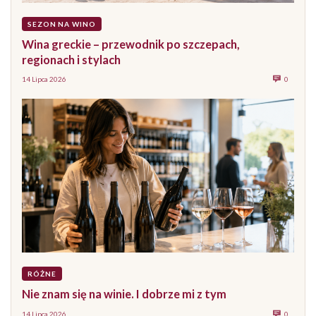
SEZON NA WINO
Wina greckie – przewodnik po szczepach,
regionach i stylach
14 Lipca 2026
0
RÓŻNE
Nie znam się na winie. I dobrze mi z tym
14 Lipca 2026
0