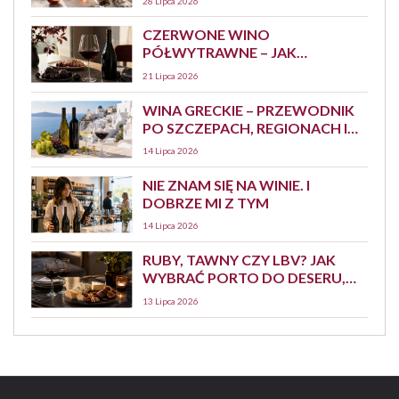
28 Lipca 2026
CZERWONE WINO
PÓŁWYTRAWNE – JAK
SMAKUJE, Z CZYM PODAWAĆ I
21 Lipca 2026
JAK JE WYBRAĆ?
WINA GRECKIE – PRZEWODNIK
PO SZCZEPACH, REGIONACH I
STYLACH
14 Lipca 2026
NIE ZNAM SIĘ NA WINIE. I
DOBRZE MI Z TYM
14 Lipca 2026
RUBY, TAWNY CZY LBV? JAK
WYBRAĆ PORTO DO DESERU,
SERA I SPOKOJNEGO
13 Lipca 2026
WIECZORU<