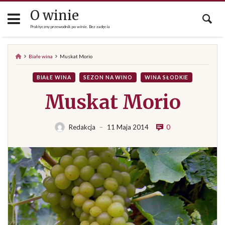
Skip
O winie
to
Praktyczny przewodnik po winie. Bez zadęcia
content
Białe wina
Muskat Morio
BIAŁE WINA
SEZON NA WINO
WINA SŁODKIE
Muskat Morio
0
Redakcja
11 Maja 2014
—